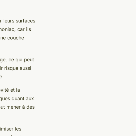
r leurs surfaces
oniac, car ils
ine couche
age, ce qui peut
r risque aussi
e.
vité et la
fiques quant aux
eut mener à des
imiser les