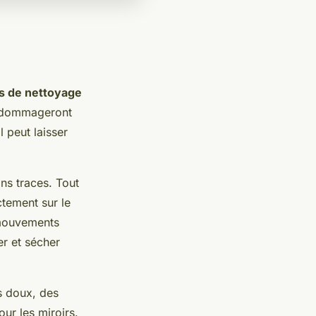
s de nettoyage
endommageront
l peut laisser
ns traces. Tout
ctement sur le
s mouvements
er et sécher
ns doux, des
ur les miroirs.