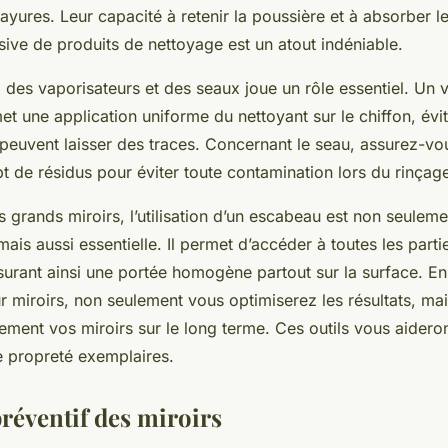
rayures. Leur capacité à retenir la poussière et à absorber l
ssive de produits de nettoyage est un atout indéniable.
x des vaporisateurs et des seaux joue un rôle essentiel. Un 
t une application uniforme du nettoyant sur le chiffon, évit
 peuvent laisser des traces. Concernant le seau, assurez-vou
 de résidus pour éviter toute contamination lors du rinçag
s grands miroirs, l’utilisation d’un escabeau est non seuleme
s aussi essentielle. Il permet d’accéder à toutes les parti
surant ainsi une portée homogène partout sur la surface. E
r miroirs, non seulement vous optimiserez les résultats, ma
ment vos miroirs sur le long terme. Ces outils vous aideron
e propreté exemplaires.
préventif des miroirs