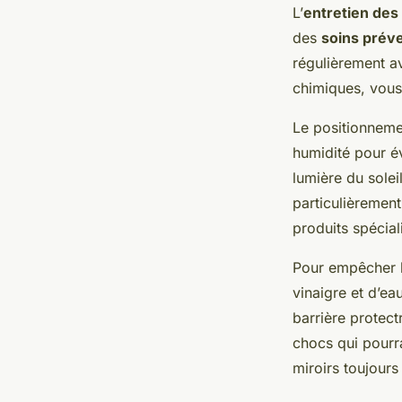
L’
entretien des
des
soins préve
régulièrement av
chimiques, vous
Le positionnemen
humidité pour év
lumière du sole
particulièremen
produits spécial
Pour empêcher la
vinaigre et d’e
barrière protect
chocs qui pourra
miroirs toujours