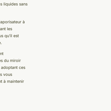
es liquides sans
vaporisateur à
ant les
s qu’il est
e.
nt
es du miroir
n adoptant ces
is vous
t à maintenir