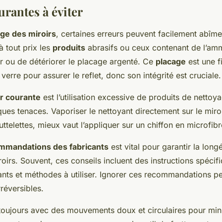
urantes à éviter
ge des miroirs
, certaines erreurs peuvent facilement abîme
à tout prix les
produits
abrasifs ou ceux contenant de l’amm
er ou de détériorer le placage argenté. Ce
placage
est une f
 verre pour assurer le reflet, donc son intégrité est cruciale.
r courante
est l’utilisation excessive de produits de nettoy
es tenaces. Vaporiser le nettoyant directement sur le miroi
ttelettes, mieux vaut l’appliquer sur un chiffon en microfibr
ommandations des fabricants
est vital pour garantir la longé
roirs. Souvent, ces conseils incluent des instructions spéci
ants et méthodes à utiliser. Ignorer ces recommandations p
réversibles.
 toujours avec des mouvements doux et circulaires pour min