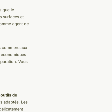
s que le
s surfaces et
n comme agent de
ts commerciaux
nt économiques
paration. Vous
s
outils de
s adaptés. Les
 délicatement