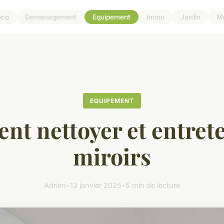
eco
Demenagement
Equipement
Immo
Jardin
M
EQUIPEMENT
t nettoyer et entrete
miroirs
Adrien
•
13 janvier 2025
•
5 min de lecture