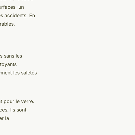
urfaces, un
es accidents. En
rables.
s sans les
toyants
ement les saletés
 pour le verre.
es. Ils sont
er la