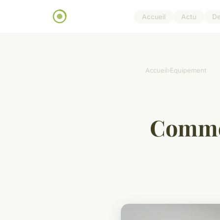
Accueil
Actu
D
Accueil
›
Equipement
Commen