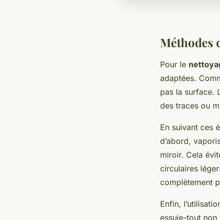
Méthodes d
Pour le
nettoya
adaptées. Comme
pas la surface. L
des traces ou m
En suivant ces é
d’abord, vaporis
miroir. Cela évi
circulaires lége
complètement po
Enfin, l’utilisat
essuie-tout non