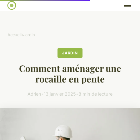
Accueil
›
Jardin
JARDIN
Comment aménager une
rocaille en pente
Adrien
•
13 janvier 2025
•
8 min de lecture