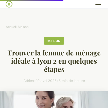
Accueil
›
Maison
MAISON
Trouver la femme de ménage
idéale à lyon 2 en quelques
étapes
Adrien
•
10 avril 2025
•
5 min de lecture