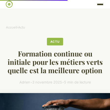
Accueil
›
Actu
ACTU
Formation continue ou
initiale pour les métiers verts
quelle est la meilleure option
Adrien
•
3 novembre 2025
•
5 min de lecture