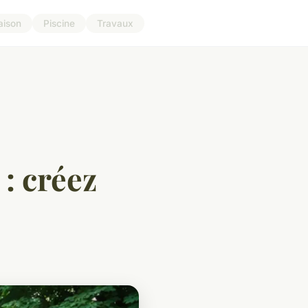
aison
Piscine
Travaux
: créez