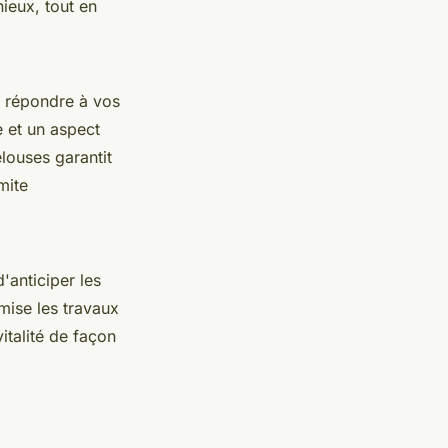
nieux, tout en
r répondre à vos
e et un aspect
louses garantit
mite
'anticiper les
mise les travaux
italité de façon