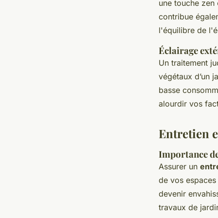
une touche zen e
contribue égalem
l'équilibre de l
Éclairage exté
Un traitement j
végétaux d’un j
basse consommat
alourdir vos fac
Entretien 
Importance de 
Assurer un
entr
de vos espaces 
devenir envahiss
travaux de jard