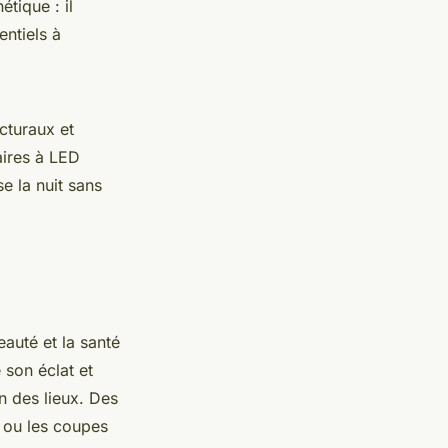
tique : il
entiels à
cturaux et
aires à LED
 la nuit sans
eauté et la santé
 son éclat et
n des lieux. Des
 ou les coupes