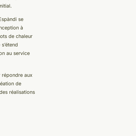
itial.
Espàndi se
onception à
lots de chaleur
 s’étend
ion au service
r répondre aux
réation de
des réalisations