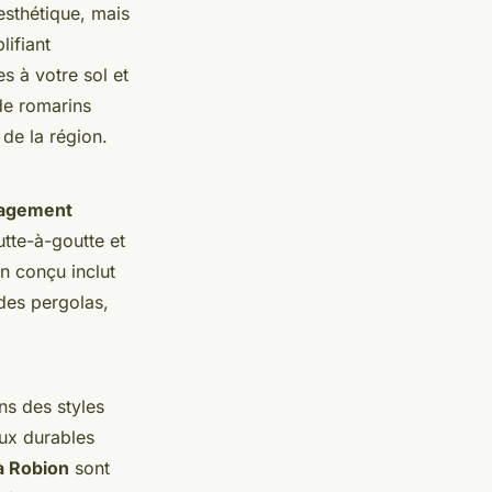
esthétique, mais
lifiant
s à votre sol et
 de romarins
 de la région.
agement
utte-à-goutte et
en conçu inclut
des pergolas,
ns des styles
aux durables
à Robion
sont