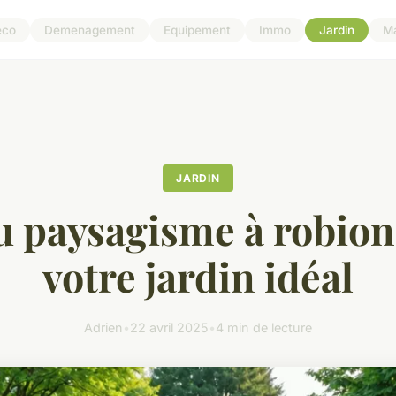
eco
Demenagement
Equipement
Immo
Jardin
M
JARDIN
du paysagisme à robion 
votre jardin idéal
Adrien
•
22 avril 2025
•
4 min de lecture