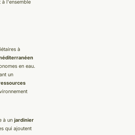
t à l'ensemble
étaires à
 méditerranéen
économes en eau.
ant un
ressources
nvironnement
ce à un
jardinier
s qui ajoutent